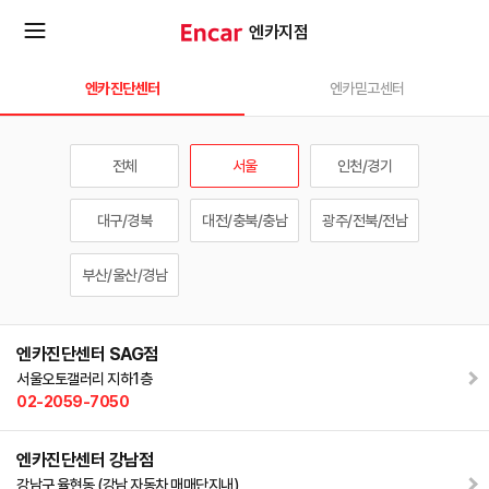
엔카지점
확
진
엔카진단센터
엔카믿고센터
단
장
센
지
터
역
전체
서울
인천/경기
선
메
택
대구/경북
대전/충북/충남
광주/전북/전남
뉴
부산/울산/경남
열
서
울
엔카진단센터 SAG점
기
서울오토갤러리 지하1층
02-2059-7050
엔카진단센터 강남점
강남구 율현동 (강남 자동차 매매단지내)