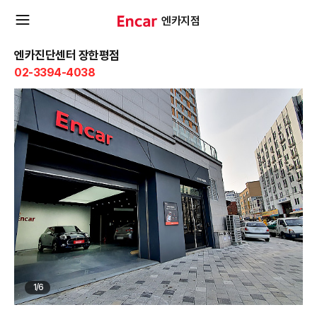
엔카지점
확
엔카진단센터 장한평점
02-3394-4038
장
메
뉴
열
기
1
/
6