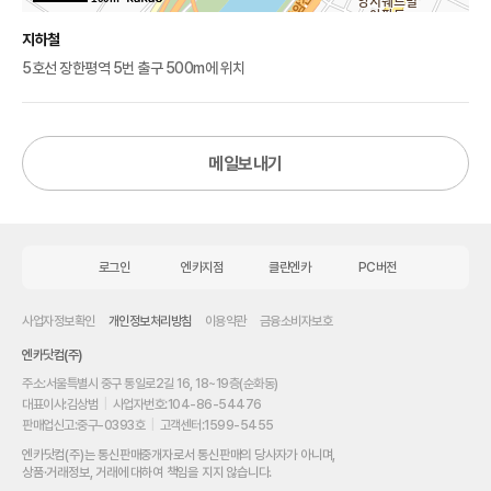
지하철
5호선 장한평역 5번 출구 500m에 위치
메일보내기
로그인
엔카지점
클린엔카
PC버전
사업자정보확인
개인정보처리방침
이용약관
금융소비자보호
엔카닷컴(주)
주소:
서울특별시 중구 통일로2길 16, 18~19층(순화동)
대표이사:
김상범
|
사업자번호:
104-86-54476
판매업신고:
중구-0393호
|
고객센터:
1599-5455
내
엔카닷컴(주)는 통신판매중개자로서 통신판매의 당사자가 아니며,
차
상품·거래정보, 거래에 대하여 책임을 지지 않습니다.
를