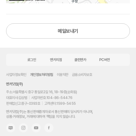
메일보내기
로그인
엔카지점
클린엔카
PC버전
사업자정보확인
개인정보처리방침
이용약관
금융소비자보호
엔카닷컴(주)
주소:
서울특별시 중구 통일로2길 16, 18~19층(순화동)
대표이사:
김상범
|
사업자번호:
104-86-54476
판매업신고:
중구-0393호
|
고객센터:
1599-5455
내
엔카닷컴(주)는 통신판매중개자로서 통신판매의 당사자가 아니며,
차
상품·거래정보, 거래에 대하여 책임을 지지 않습니다.
를
최
고
가