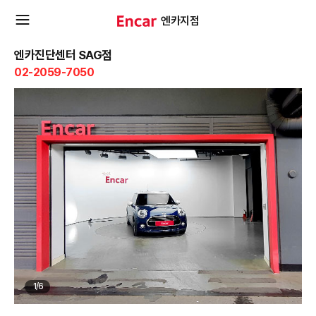
엔카지점
확
엔카진단센터 SAG점
02-2059-7050
장
메
뉴
열
기
1
/
6