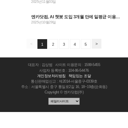
2025년11월03일
인재채용
우리의 혜택
엔카닷컴, AI 챗봇 도입 3개월 만에 일평균 이용자 수 8배 성장
2025년10월29일
<
>
1
2
3
4
5
대표자 : 김상범
사이트 이용문의 : 1599-5455
사업자 등록번호 : 104-86-54476
개인정보처리방침
책임있는 조달
통신판매업신고 : 제2014-서울중구-0339호
주소 : 서울특별시 중구 통일로2길 16, 18~19층(순화동)
Copyright © 엔카닷컴(주)