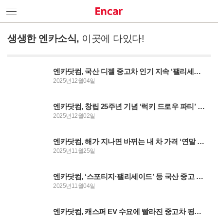
생생한 엔카소식,
이곳에 다있다!
우리 회사는요
엔카닷컴, 국산 디젤 중고차 인기 지속 ‘팰리세이드·카니발’ 등 시세 연속 상승
서비스 소개
2025년12월04일
Contact Us
엔카닷컴, 창립 25주년 기념 ‘럭키 드로우 파티’ 이벤트 진행
2025년12월02일
엔카닷컴, 해가 지나면 바뀌는 내 차 가격 ‘연말 중고차 판매 전’ 필수 팁
엔카소식
2025년11월25일
언론기사
브랜드영상
엔카닷컴, ‘스포티지·팰리세이드’ 등 국산 중고 디젤 SUV 시세 상승
2025년11월04일
엔카닷컴, 캐스퍼 EV 수요에 빨라진 중고차 평균 판매일 단축