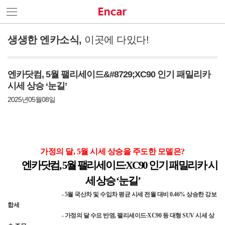
생생한 엔카소식,
이곳에 다있다!
우리 회사는요
엔카닷컴, 5월 팰리세이드&#8729;XC90 인기 패밀리카
서비스 소개
시세 상승 ‘눈길’
Contact Us
2025년05월08일
엔카소식
가정의 달
, 5
월 시세 상승을 주도한 모델은
?
언론기사
엔카닷컴
, 5
월 팰리세이드∙
XC90
인기 패밀리카 시
브랜드영상
세 상승
‘
눈길
’
- 5
월 국산차 및 수입차 평균 시세 전월 대비
0.46%
상승한 강보
합세
-
가정의 달 수요 반영
,
팰리세이드∙
XC90
등 대형
SUV
시세 상