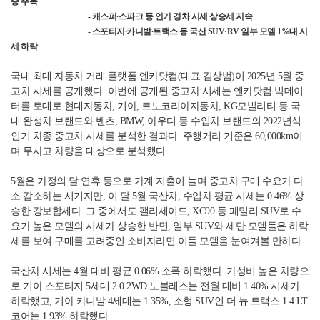
승 주목
인재채용
-
캐스퍼∙스파크 등 인기 경차 시세 상승세 지속
-
스포티지
∙
카니발
∙
트랙스 등 국산
SUV·RV
일부 모델
1%
대 시
우리의 혜택
세 하락
국내 최대 자동차 거래 플랫폼 엔카닷컴
(
대표 김상범
)
이
2025
년
5
월 중
고차 시세를 공개했다
.
이번에 공개된 중고차 시세는 엔카닷컴 빅데이
터를 토대로 현대자동차
,
기아
,
르노코리아자동차
, KG
모빌리티 등 국
내 완성차 브랜드와 벤츠
, BMW,
아우디 등 수입차 브랜드의
2022
년식
인기 차종 중고차 시세를 분석한 결과다
.
주행거리 기준은
60,000km
이
며 무사고 차량을 대상으로 분석했다
.
5
월은 가정의 달 연휴 등으로 가계 지출이 늘며 중고차 구매 수요가 다
소 감소하는 시기지만
,
이 달
5
월 국산차
,
수입차 평균 시세는
0.46%
상
승한 강보합세다
.
그 중에서도 팰리세이드
, XC90
등 패밀리
SUV
로 수
요가 높은 모델의 시세가 상승한 반면
,
일부
SUV
와 세단 모델들은 하락
세를 보여 구매를 고려중인 소비자라면 이들 모델을 눈여겨볼 만하다
.
국산차 시세는
4
월 대비 평균
0.06%
소폭 하락했다
.
가성비 높은 차량으
로 기아 스포티지
5
세대
2.0 2WD
노블레스는 전월 대비
1.40%
시세가
하락했고
,
기아 카니발
4
세대는
1.35%,
소형
SUV
인 더 뉴 트랙스
1.4 LT
코어는
1.93%
하락했다
.