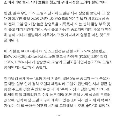
소비자라면 현재 시세 흐름을 참고해 구매 시점을 고려해 볼만 하다
.
반면
,
일부 수입
SUV
모델과 전기차 모델은 시세 상승을 보였다
.
그 중
대형
SUV
인 볼보
XC90 2
세대
B6
인스크립션은 전월 대비
8.95%
상승
해 전체 모델 중 가장 높은 상승폭을 기록했다
.
이는 신차 물량 부족 및
긴 출고 대기기간에 따라
,
즉시 출고 가능한 중고차에 대한 수요가 여전
히 높아 거래가 활발하게 이루어지고 있어 시세에 영향을 미친 것으로
풀이된다
.
이 외 볼보
XC60 2
세대
B6
인스크립션은 전월 대비
2.52%
상승했고
,
BMW X5 (G05) xDrive 30d xLine
과 포르쉐 카이엔
(PO536) 3.0
은 각각
1.98%, 1.28%
시세가 상승했다
.
테슬라 모델
Y
롱레인지는
2.70%,
모델
3
롱레인지는
0.24%
상승했다
.
엔카닷컴 관계자는 “보통 가계 지출이 많은
5
월은 중고차 구매 수요가
줄지만
,
일부 인기 경차 모델과 패밀리카 모델이 전반적인 시세 평균 상
승을 주도한 것을 확인할 수 있다
”
며 “특히 가정의 달을 맞아
XC90,
팰
리세이드 등 패밀리카로 수요 높은 대형
SUV
모델 시세 상승이 두드러
졌으며
,
만약 해당 모델의 구매 계획이 있는 소비자라면 시세 하락 여지
가 있는 이 달 중하순 이후의 시기를 고려해보는 것도 좋다
”고 말했다
.