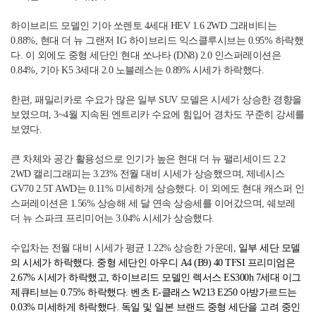
하이브리드 모델인 기아 쏘렌토
4
세대
HEV 1.6 2WD
그래비티는
0.88%,
현대 더 뉴 그랜저
IG
하이브리드 익스클루시브는
0.95%
하락했
다
.
이 외에도 중형 세단인 현대 쏘나타
(DN8) 2.0
인스퍼레이션은
0.84%,
기아
K5 3
세대
2.0
노블레스는
0.89%
시세가 하락했다
.
한편
,
패밀리카로 수요가 많은 일부
SUV
모델은 시세가 상승한 경향을
보였으며
, 3~4
월 지속된 엔트리카 수요에 힘입어 경차도 꾸준히 강세를
보였다
.
큰 차체와 공간 활용성으로 인기가 높은 현대 더 뉴 팰리세이드
2.2
2WD
캘리그래피는
3.23%
전월 대비 시세가 상승했으며
,
제네시스
GV70 2.5T AWD
는
0.11%
미세하게 상승했다
.
이 외에도 현대 캐스퍼 인
스퍼레이션은
1.56%
상승해 세 달 연속 상승세를 이어갔으며
,
쉐보레
더 뉴 스파크 프리미어는
3.04%
시세가 상승했다
.
수입차는 전월 대비 시세가 평균
1.22%
상승한 가운데
,
일부 세단 모델
의 시세가 하락했다
.
중형 세단인 아우디
A4 (B9) 40 TFSI
프리미엄은
2.67%
시세가 하락했고
,
하이브리드 모델인 렉서스
ES300h 7
세대 이그
제큐티브는
0.75%
하락했다
.
벤츠
E-
클래스
W213 E250
아방가르드는
0.03%
미세하게 하락했다
.
독일 및 일본 브랜드 중형 세단을 고려 중인